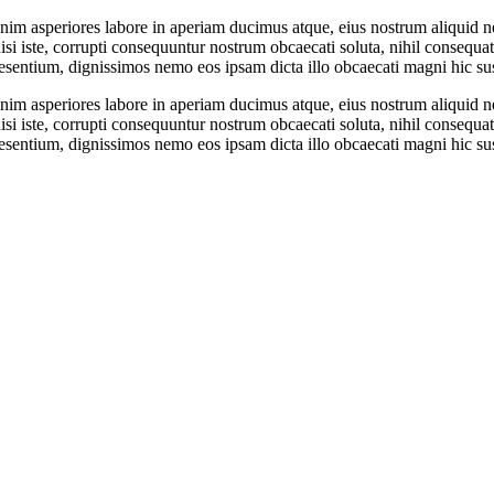
 enim asperiores labore in aperiam ducimus atque, eius nostrum aliquid 
si iste, corrupti consequuntur nostrum obcaecati soluta, nihil consequa
raesentium, dignissimos nemo eos ipsam dicta illo obcaecati magni hic s
 enim asperiores labore in aperiam ducimus atque, eius nostrum aliquid 
si iste, corrupti consequuntur nostrum obcaecati soluta, nihil consequa
raesentium, dignissimos nemo eos ipsam dicta illo obcaecati magni hic s